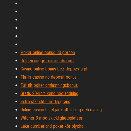
Poker online bonus 30 persen
Golden nugget casino ds rom
Casino online bonus bez depozytu pl
Thrills casino no deposit bonus
Full tilt poker omlastningsbonus
Gratis 20-kort keno nedladdning
Extra sfär slits modig gräns
Online casino blackjack utbildning och övning
Witcher 3 mod skicklighetsplatser
Lake cumberland poker kör olycka