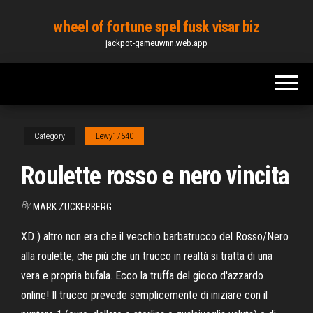
Skip
wheel of fortune spel fusk visar biz
to
jackpot-gameuwnn.web.app
the
content
Category
Lewy17540
Roulette rosso e nero vincita
By
MARK ZUCKERBERG
XD ) altro non era che il vecchio barbatrucco del Rosso/Nero
alla roulette, che più che un trucco in realtà si tratta di una
vera e propria bufala. Ecco la truffa del gioco d'azzardo
online! Il trucco prevede semplicemente di iniziare con il