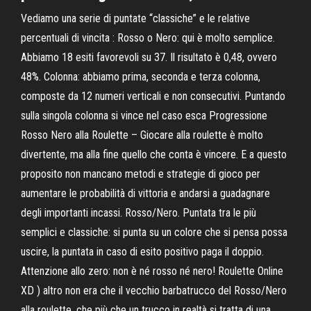
Vediamo una serie di puntate “classiche” e le relative
percentuali di vincita : Rosso o Nero: qui è molto semplice.
Abbiamo 18 esiti favorevoli su 37. Il risultato è 0,48, ovvero
48%. Colonna: abbiamo prima, seconda e terza colonna,
composte da 12 numeri verticali e non consecutivi. Puntando
sulla singola colonna si vince nel caso esca Progressione
Rosso Nero alla Roulette – Giocare alla roulette è molto
divertente, ma alla fine quello che conta è vincere. E a questo
proposito non mancano metodi e strategie di gioco per
aumentare le probabilità di vittoria e andarsi a guadagnare
degli importanti incassi. Rosso/Nero. Puntata tra le più
semplici e classiche: si punta su un colore che si pensa possa
uscire, la puntata in caso di esito positivo paga il doppio.
Attenzione allo zero: non è né rosso né nero! Roulette Online
XD ) altro non era che il vecchio barbatrucco del Rosso/Nero
alla roulette, che più che un trucco in realtà si tratta di una