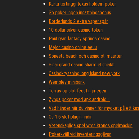
Kartu tertinggi texas holdem poker
Sb poker ingen insättningsbonus
Borderlands 2 extra vapenspår
10 dollar silver casino token
Paul ryan fantasy springs casino
Mejor casino online eeuu
Sonesta beach och casino st. maarten
Sinai grand casino sharm el sheikh
Casinokryssning long island new york
Wembley minibank
Terras op slot feest nijmegen
Zynga poker mod apk android 1
Vad händer när du vinner för mycket på ett ka
Cs 1.6 slot plugini indir
Vetenskapliga spel wms kronos spelmaskin
Pokerkväll vid inventeringsgåvan