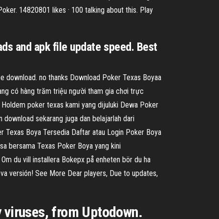
ker. 14820801 likes · 100 talking about this. Play
ds and apk file update speed. Best
ree download. no thanks Download Poker Texas Boyaa
ang có hàng trăm triệu người tham gia chơi trực
n Holdem poker texas kami yang dijuluki Dewa Poker
n download sekarang juga dan belajarlah dari
r Texas Boya Tersedia Daftar atau Login Poker Boya
bisa bersama Texas Poker Boya yang kini
. Om du vill installera Bokepx på enheten bör du ha
va versión! See More Dear players, Due to updates,
y viruses, from Uptodown.