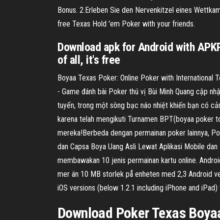
Bonus. 2.Erleben Sie den Nervenkitzel eines Wettkamp
free Texas Hold 'em Poker with your friends.
Download apk for Android with APK
of all, it's free
Boyaa Texas Poker: Online Poker with International
- Game đánh bài Poker thú vị Bùi Minh Quang cập nhật
tuyến, trong một sòng bạc náo nhiệt khiến bạn có c
karena telah mengikuti Turnamen BPT(boyaa poker tou
mereka!Berbeda dengan permainan poker lainnya, Pok
dan Capsa Boya Uang Asli Lewat Aplikasi Mobile dan 
membawakan 10 jenis permainan kartu online. Android A
mer än 10 MB storlek på enheten med 2,3 Android ver
iOS versions (below 1.2.1 including iPhone and iPad) 
Download Poker Texas Boyaa 