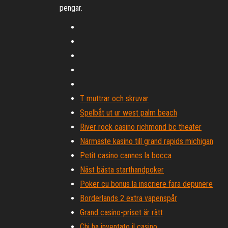
pengar.
T muttrar och skruvar
Spelbåt ut ur west palm beach
River rock casino richmond bc theater
Närmaste kasino till grand rapids michigan
Petit casino cannes la bocca
Näst bästa starthandpoker
Poker cu bonus la inscriere fara depunere
Borderlands 2 extra vapenspår
Grand casino-priset är rätt
Chi ha inventato il casino