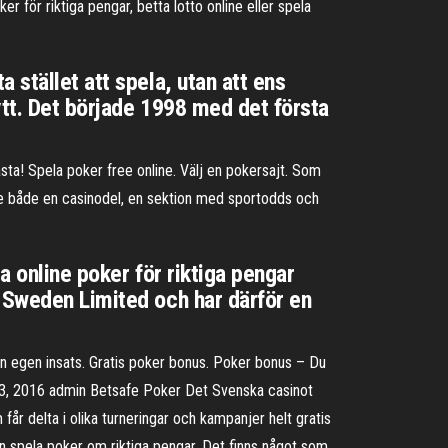
ker för riktiga pengar, betta lotto online eller spela
 stället att spela, utan att ens
ytt. Det började 1998 med det första
ästa! Spela poker free online. Välj en pokersajt. Som
lare både en casinodel, en sektion med sportodds och
a online poker för riktiga pengar
8 Sweden Limited och har därför en
utan egen insats. Gratis poker bonus. Poker bonus – Du
i 23, 2016 admin Betsafe Poker Det Svenska casinot
r delta i olika turneringar och kampanjer helt gratis
n spela poker om riktiga pengar. Det finns något som