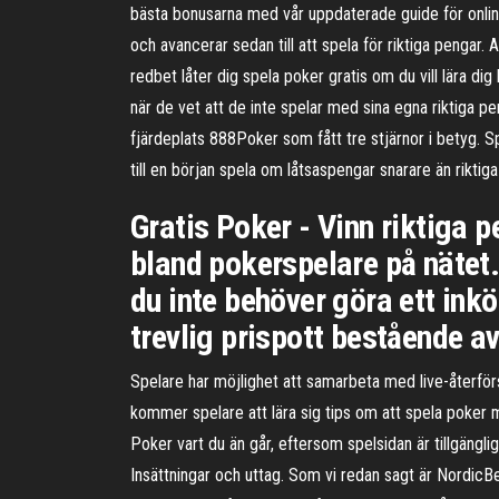
bästa bonusarna med vår uppdaterade guide för onlin
och avancerar sedan till att spela för riktiga pengar.
redbet låter dig spela poker gratis om du vill lära di
när de vet att de inte spelar med sina egna riktiga p
fjärdeplats 888Poker som fått tre stjärnor i betyg. 
till en början spela om låtsaspengar snarare än riktig
Gratis Poker - Vinn riktiga p
bland pokerspelare på nätet. 
du inte behöver göra ett inkö
trevlig prispott bestående av
Spelare har möjlighet att samarbeta med live-återförsäl
kommer spelare att lära sig tips om att spela poker 
Poker vart du än går, eftersom spelsidan är tillgängli
Insättningar och uttag. Som vi redan sagt är NordicBe