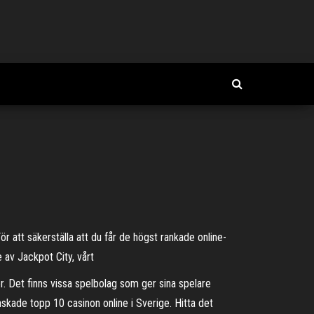
r att säkerställa att du får de högst rankade online-
e av Jackpot City, vårt
er. Det finns vissa spelbolag som ger sina spelare
skade topp 10 casinon online i Sverige. Hitta det