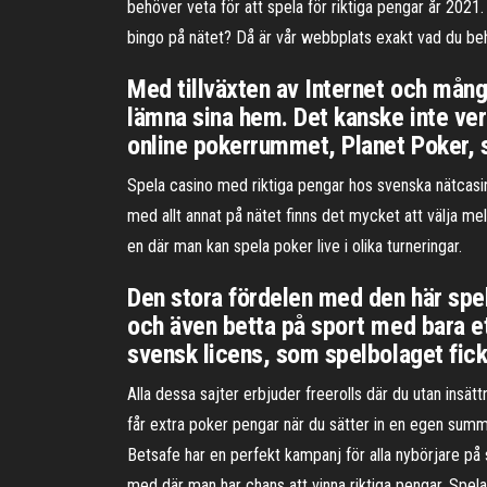
behöver veta för att spela för riktiga pengar år 2021. V
bingo på nätet? Då är vår webbplats exakt vad du be
Med tillväxten av Internet och många
lämna sina hem. Det kanske inte verk
online pokerrummet, Planet Poker, so
Spela casino med riktiga pengar hos svenska nätcasino
med allt annat på nätet finns det mycket att välja me
en där man kan spela poker live i olika turneringar.
Den stora fördelen med den här spels
och även betta på sport med bara et
svensk licens, som spelbolaget fick
Alla dessa sajter erbjuder freerolls där du utan insä
får extra poker pengar när du sätter in en egen summ
Betsafe har en perfekt kampanj för alla nybörjare på
med där man har chans att vinna riktiga pengar. Spel